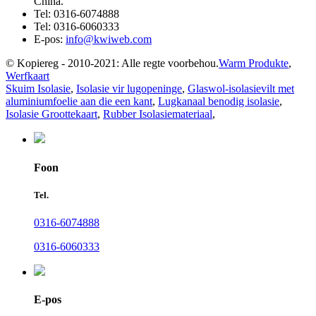
China.
Tel:
0316-6074888
Tel:
0316-6060333
E-pos:
info@kwiweb.com
© Kopiereg - 2010-2021: Alle regte voorbehou.
Warm Produkte
,
Werfkaart
Skuim Isolasie
,
Isolasie vir lugopeninge
,
Glaswol-isolasievilt met
aluminiumfoelie aan die een kant
,
Lugkanaal benodig isolasie
,
Isolasie Groottekaart
,
Rubber Isolasiemateriaal
,
Foon
Tel.
0316-6074888
0316-6060333
E-pos