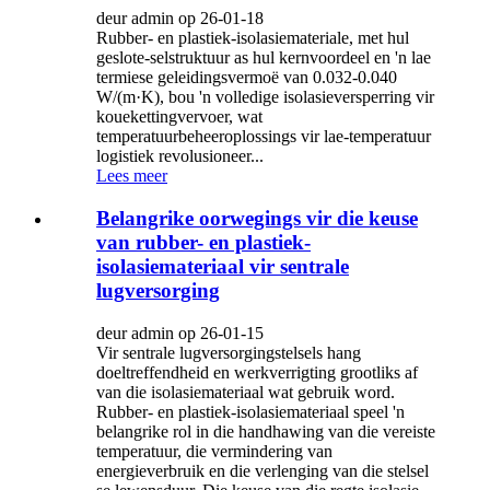
deur admin op 26-01-18
Rubber- en plastiek-isolasiemateriale, met hul
geslote-selstruktuur as hul kernvoordeel en 'n lae
termiese geleidingsvermoë van 0.032-0.040
W/(m·K), bou 'n volledige isolasieversperring vir
kouekettingvervoer, wat
temperatuurbeheeroplossings vir lae-temperatuur
logistiek revolusioneer...
Lees meer
Belangrike oorwegings vir die keuse
van rubber- en plastiek-
isolasiemateriaal vir sentrale
lugversorging
deur admin op 26-01-15
Vir sentrale lugversorgingstelsels hang
doeltreffendheid en werkverrigting grootliks af
van die isolasiemateriaal wat gebruik word.
Rubber- en plastiek-isolasiemateriaal speel 'n
belangrike rol in die handhawing van die vereiste
temperatuur, die vermindering van
energieverbruik en die verlenging van die stelsel