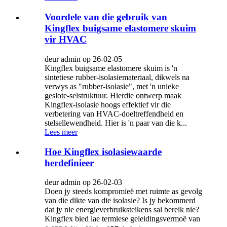
Voordele van die gebruik van
Kingflex buigsame elastomere skuim
vir HVAC
deur admin op 26-02-05
Kingflex buigsame elastomere skuim is 'n
sintetiese rubber-isolasiemateriaal, dikwels na
verwys as "rubber-isolasie", met 'n unieke
geslote-selstruktuur. Hierdie ontwerp maak
Kingflex-isolasie hoogs effektief vir die
verbetering van HVAC-doeltreffendheid en
stelsellewendheid. Hier is 'n paar van die k...
Lees meer
Hoe Kingflex isolasiewaarde
herdefinieer
deur admin op 26-02-03
Doen jy steeds kompromieë met ruimte as gevolg
van die dikte van die isolasie? Is jy bekommerd
dat jy nie energieverbruiksteikens sal bereik nie?
Kingflex bied lae termiese geleidingsvermoë van