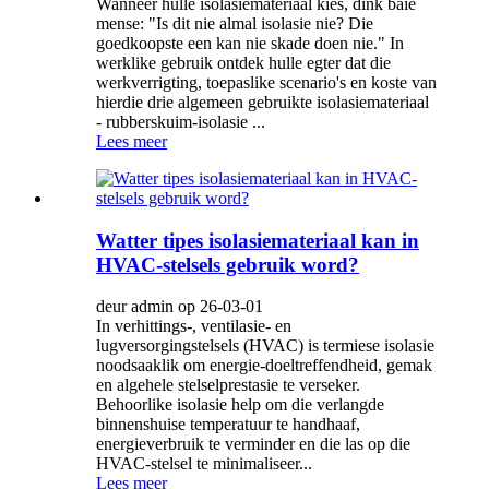
Wanneer hulle isolasiemateriaal kies, dink baie
mense: "Is dit nie almal isolasie nie? Die
goedkoopste een kan nie skade doen nie." In
werklike gebruik ontdek hulle egter dat die
werkverrigting, toepaslike scenario's en koste van
hierdie drie algemeen gebruikte isolasiemateriaal
- rubberskuim-isolasie ...
Lees meer
Watter tipes isolasiemateriaal kan in
HVAC-stelsels gebruik word?
deur admin op 26-03-01
In verhittings-, ventilasie- en
lugversorgingstelsels (HVAC) is termiese isolasie
noodsaaklik om energie-doeltreffendheid, gemak
en algehele stelselprestasie te verseker.
Behoorlike isolasie help om die verlangde
binnenshuise temperatuur te handhaaf,
energieverbruik te verminder en die las op die
HVAC-stelsel te minimaliseer...
Lees meer