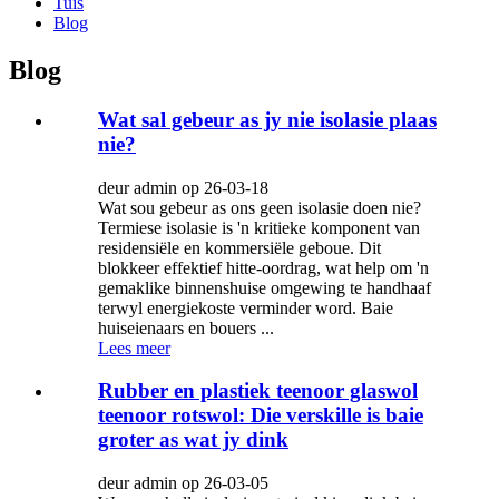
Tuis
Blog
Blog
Wat sal gebeur as jy nie isolasie plaas
nie?
deur admin op 26-03-18
Wat sou gebeur as ons geen isolasie doen nie?
Termiese isolasie is 'n kritieke komponent van
residensiële en kommersiële geboue. Dit
blokkeer effektief hitte-oordrag, wat help om 'n
gemaklike binnenshuise omgewing te handhaaf
terwyl energiekoste verminder word. Baie
huiseienaars en bouers ...
Lees meer
Rubber en plastiek teenoor glaswol
teenoor rotswol: Die verskille is baie
groter as wat jy dink
deur admin op 26-03-05