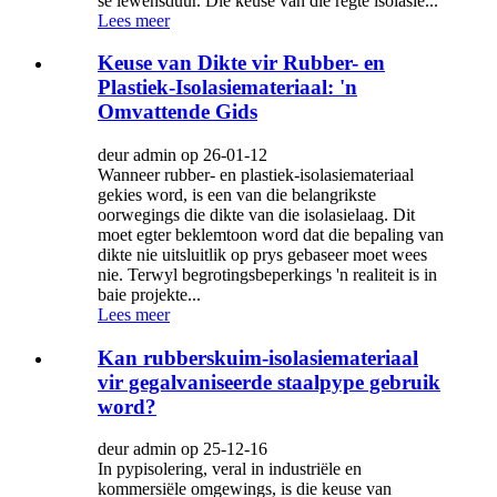
se lewensduur. Die keuse van die regte isolasie...
Lees meer
Keuse van Dikte vir Rubber- en
Plastiek-Isolasiemateriaal: 'n
Omvattende Gids
deur admin op 26-01-12
Wanneer rubber- en plastiek-isolasiemateriaal
gekies word, is een van die belangrikste
oorwegings die dikte van die isolasielaag. Dit
moet egter beklemtoon word dat die bepaling van
dikte nie uitsluitlik op prys gebaseer moet wees
nie. Terwyl begrotingsbeperkings 'n realiteit is in
baie projekte...
Lees meer
Kan rubberskuim-isolasiemateriaal
vir gegalvaniseerde staalpype gebruik
word?
deur admin op 25-12-16
In pypisolering, veral in industriële en
kommersiële omgewings, is die keuse van