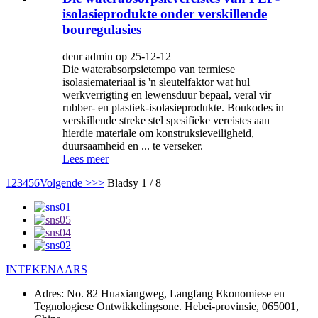
isolasieprodukte onder verskillende
bouregulasies
deur admin op 25-12-12
Die waterabsorpsietempo van termiese
isolasiemateriaal is 'n sleutelfaktor wat hul
werkverrigting en lewensduur bepaal, veral vir
rubber- en plastiek-isolasieprodukte. Boukodes in
verskillende streke stel spesifieke vereistes aan
hierdie materiale om konstruksieveiligheid,
duursaamheid en ... te verseker.
Lees meer
1
2
3
4
5
6
Volgende >
>>
Bladsy 1 / 8
INTEKENAARS
Adres:
No. 82 Huaxiangweg, Langfang Ekonomiese en
Tegnologiese Ontwikkelingsone. Hebei-provinsie, 065001,