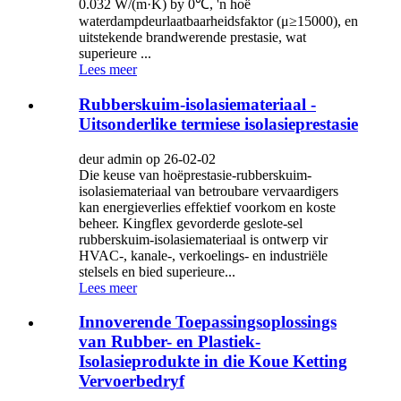
0.032 W/(m·K) by 0℃, 'n hoë
waterdampdeurlaatbaarheidsfaktor (μ≥15000), en
uitstekende brandwerende prestasie, wat
superieure ...
Lees meer
Rubberskuim-isolasiemateriaal -
Uitsonderlike termiese isolasieprestasie
deur admin op 26-02-02
Die keuse van hoëprestasie-rubberskuim-
isolasiemateriaal van betroubare vervaardigers
kan energieverlies effektief voorkom en koste
beheer. Kingflex gevorderde geslote-sel
rubberskuim-isolasiemateriaal is ontwerp vir
HVAC-, kanale-, verkoelings- en industriële
stelsels en bied superieure...
Lees meer
Innoverende Toepassingsoplossings
van Rubber- en Plastiek-
Isolasieprodukte in die Koue Ketting
Vervoerbedryf