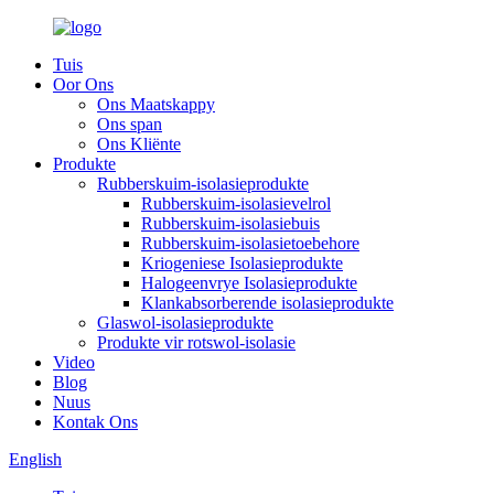
Tuis
Oor Ons
Ons Maatskappy
Ons span
Ons Kliënte
Produkte
Rubberskuim-isolasieprodukte
Rubberskuim-isolasievelrol
Rubberskuim-isolasiebuis
Rubberskuim-isolasietoebehore
Kriogeniese Isolasieprodukte
Halogeenvrye Isolasieprodukte
Klankabsorberende isolasieprodukte
Glaswol-isolasieprodukte
Produkte vir rotswol-isolasie
Video
Blog
Nuus
Kontak Ons
English