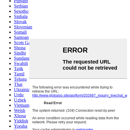
Punjabi
Serbian
Sesotho
Sinhala
Slovak
Slovenian
Somali
Samoan
Scots Gaelic
Shona
Sindhi
Sundanese
Swahili
Tajik
Tamil
Telugu
Thai
Ukrainian
Urdu
Uzbek
Vietnamese
Welsh
Xhosa
Yiddish
Yoruba