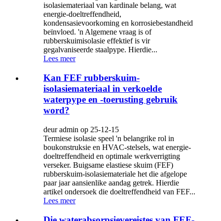
isolasiemateriaal van kardinale belang, wat
energie-doeltreffendheid,
kondensasievoorkoming en korrosiebestandheid
beïnvloed. 'n Algemene vraag is of
rubberskuimisolasie effektief is vir
gegalvaniseerde staalpype. Hierdie...
Lees meer
Kan FEF rubberskuim-
isolasiemateriaal in verkoelde
waterpype en -toerusting gebruik
word?
deur admin op 25-12-15
Termiese isolasie speel 'n belangrike rol in
boukonstruksie en HVAC-stelsels, wat energie-
doeltreffendheid en optimale werkverrigting
verseker. Buigsame elastiese skuim (FEF)
rubberskuim-isolasiemateriale het die afgelope
paar jaar aansienlike aandag getrek. Hierdie
artikel ondersoek die doeltreffendheid van FEF...
Lees meer
Die waterabsorpsievereistes van FEF-