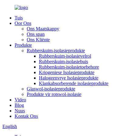
Tuis
Oor Ons
Ons Maatskappy
Ons span
Ons Kliënte
Produkte
Rubberskuim-isolasieprodukte
Rubberskuim-isolasievelrol
Rubberskuim-isolasiebuis
Rubberskuim-isolasietoebehore
Kriogeniese Isolasieprodukte
Halogeenvrye Isolasieprodukte
Klankabsorberende isolasieprodukte
Glaswol-isolasieprodukte
Produkte vir rotswol-isolasie
Video
Blog
Nuus
Kontak Ons
English