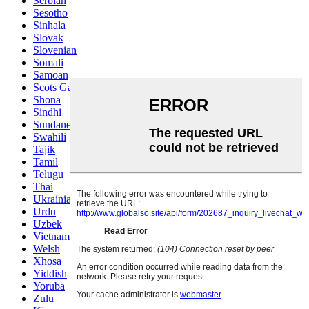
Serbian
Sesotho
Sinhala
Slovak
Slovenian
Somali
Samoan
Scots Gaelic
Shona
Sindhi
Sundanese
Swahili
Tajik
Tamil
Telugu
Thai
Ukrainian
Urdu
Uzbek
Vietnamese
Welsh
Xhosa
Yiddish
Yoruba
Zulu