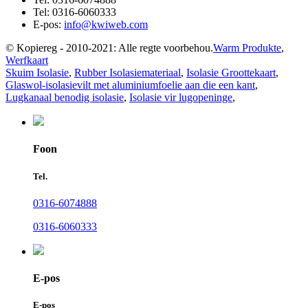
Tel:
0316-6060333
E-pos:
info@kwiweb.com
© Kopiereg - 2010-2021: Alle regte voorbehou.
Warm Produkte
,
Werfkaart
Skuim Isolasie
,
Rubber Isolasiemateriaal
,
Isolasie Groottekaart
,
Glaswol-isolasievilt met aluminiumfoelie aan die een kant
,
Lugkanaal benodig isolasie
,
Isolasie vir lugopeninge
,
Foon
Tel.
0316-6074888
0316-6060333
E-pos
E-pos