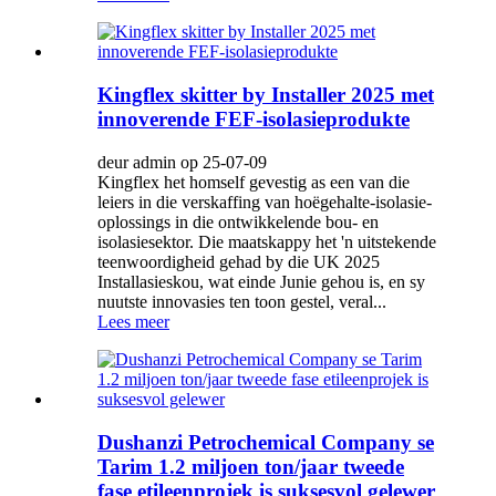
Kingflex skitter by Installer 2025 met
innoverende FEF-isolasieprodukte
deur admin op 25-07-09
Kingflex het homself gevestig as een van die
leiers in die verskaffing van hoëgehalte-isolasie-
oplossings in die ontwikkelende bou- en
isolasiesektor. Die maatskappy het 'n uitstekende
teenwoordigheid gehad by die UK 2025
Installasieskou, wat einde Junie gehou is, en sy
nuutste innovasies ten toon gestel, veral...
Lees meer
Dushanzi Petrochemical Company se
Tarim 1.2 miljoen ton/jaar tweede
fase etileenprojek is suksesvol gelewer