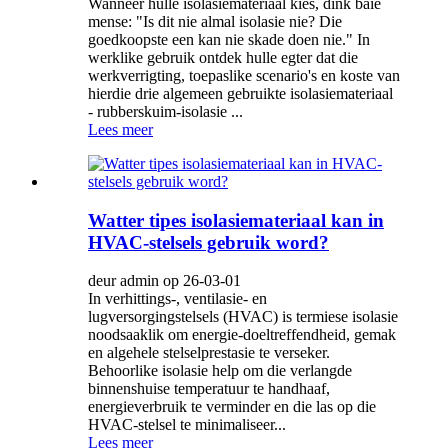
Wanneer hulle isolasiemateriaal kies, dink baie
mense: "Is dit nie almal isolasie nie? Die
goedkoopste een kan nie skade doen nie." In
werklike gebruik ontdek hulle egter dat die
werkverrigting, toepaslike scenario's en koste van
hierdie drie algemeen gebruikte isolasiemateriaal
- rubberskuim-isolasie ...
Lees meer
Watter tipes isolasiemateriaal kan in
HVAC-stelsels gebruik word?
deur admin op 26-03-01
In verhittings-, ventilasie- en
lugversorgingstelsels (HVAC) is termiese isolasie
noodsaaklik om energie-doeltreffendheid, gemak
en algehele stelselprestasie te verseker.
Behoorlike isolasie help om die verlangde
binnenshuise temperatuur te handhaaf,
energieverbruik te verminder en die las op die
HVAC-stelsel te minimaliseer...
Lees meer