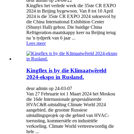
deur admin op 24-04-22
Kingflex het verlede week die 35ste CR EXPO
2024 in Beijing bygewoon. Van 8 tot 10 April
2024 is die 35ste CR EXPO 2024 suksesvol by
die China International Exhibition Center
(Shunyi Hall) gehou. Die huidige China
Refrigeration-maatskappy keer na Beijing terug
na 'n tydperk van 6 jaar ...
Lees meer
Kingflex is by die Klimaatwêreld
2024-ekspo in Rusland.
deur admin op 24-03-07
Van 27 Februarie tot 1 Maart 2024 het Moskou
die 16de Internasionale gespesialiseerde
HVAC&R-uitstalling Climate World 2024
aangebied, die grootste Russiese
uitstallingsprojek op die gebied van HVAC-
toerusting, kommersiële en industriële
verkoeling. Climate World verteenwoordig die
hele ...