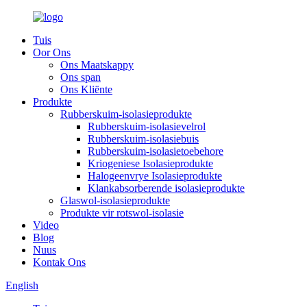
Tuis
Oor Ons
Ons Maatskappy
Ons span
Ons Kliënte
Produkte
Rubberskuim-isolasieprodukte
Rubberskuim-isolasievelrol
Rubberskuim-isolasiebuis
Rubberskuim-isolasietoebehore
Kriogeniese Isolasieprodukte
Halogeenvrye Isolasieprodukte
Klankabsorberende isolasieprodukte
Glaswol-isolasieprodukte
Produkte vir rotswol-isolasie
Video
Blog
Nuus
Kontak Ons
English