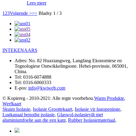
Lees meer
1
2
3
Volgende >
>>
Bladsy 1 / 3
INTEKENAARS
Adres:
No. 82 Huaxiangweg, Langfang Ekonomiese en
Tegnologiese Ontwikkelingsone. Hebei-provinsie, 065001,
China.
Tel:
0316-6074888
Tel:
0316-6060333
E-pos:
info@kwiweb.com
© Kopiereg - 2010-2021: Alle regte voorbehou.
Warm Produkte
,
Werfkaart
Skuim Isolasie
,
Isolasie Groottekaart
,
Isolasie vir lugopeninge
,
Lugkanaal benodig isolasie
,
Glaswol-isolasievilt met
aluminiumfoelie aan die een kant
,
Rubber Isolasiemateriaal
,