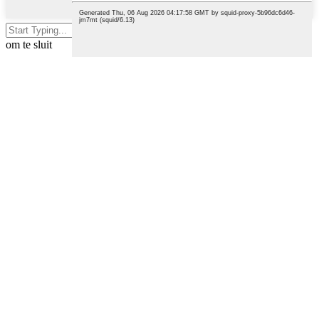
Druk Enter om te soek of ESC
om te sluit
English
French
German
Portuguese
Spanish
Russian
Japanese
Korean
Arabic
Irish
Greek
Turkish
Italian
Danish
Romanian
Indonesian
Czech
Afrikaans
Swedish
Polish