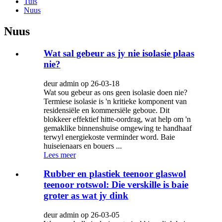
Tuis
Nuus
Nuus
Wat sal gebeur as jy nie isolasie plaas
nie?
deur admin op 26-03-18
Wat sou gebeur as ons geen isolasie doen nie?
Termiese isolasie is 'n kritieke komponent van
residensiële en kommersiële geboue. Dit
blokkeer effektief hitte-oordrag, wat help om 'n
gemaklike binnenshuise omgewing te handhaaf
terwyl energiekoste verminder word. Baie
huiseienaars en bouers ...
Lees meer
Rubber en plastiek teenoor glaswol
teenoor rotswol: Die verskille is baie
groter as wat jy dink
deur admin op 26-03-05