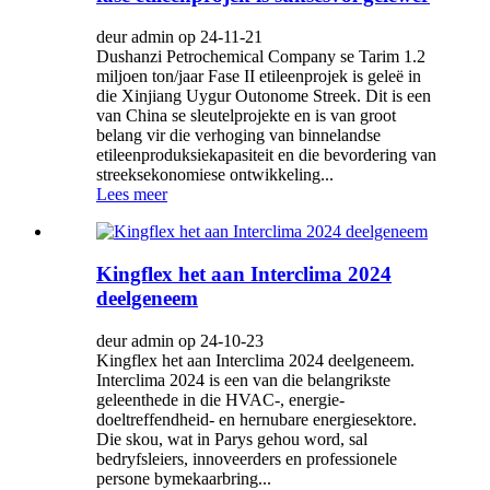
deur admin op 24-11-21
Dushanzi Petrochemical Company se Tarim 1.2
miljoen ton/jaar Fase II etileenprojek is geleë in
die Xinjiang Uygur Outonome Streek. Dit is een
van China se sleutelprojekte en is van groot
belang vir die verhoging van binnelandse
etileenproduksiekapasiteit en die bevordering van
streeksekonomiese ontwikkeling...
Lees meer
Kingflex het aan Interclima 2024
deelgeneem
deur admin op 24-10-23
Kingflex het aan Interclima 2024 deelgeneem.
Interclima 2024 is een van die belangrikste
geleenthede in die HVAC-, energie-
doeltreffendheid- en hernubare energiesektore.
Die skou, wat in Parys gehou word, sal
bedryfsleiers, innoveerders en professionele
persone bymekaarbring...