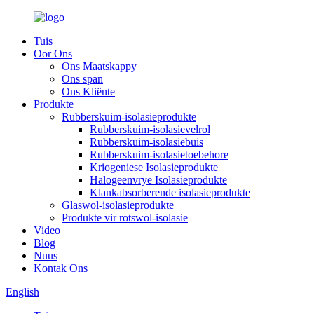
Tuis
Oor Ons
Ons Maatskappy
Ons span
Ons Kliënte
Produkte
Rubberskuim-isolasieprodukte
Rubberskuim-isolasievelrol
Rubberskuim-isolasiebuis
Rubberskuim-isolasietoebehore
Kriogeniese Isolasieprodukte
Halogeenvrye Isolasieprodukte
Klankabsorberende isolasieprodukte
Glaswol-isolasieprodukte
Produkte vir rotswol-isolasie
Video
Blog
Nuus
Kontak Ons
English