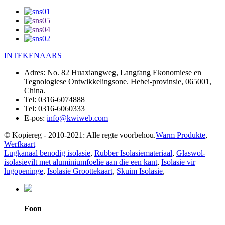
INTEKENAARS
Adres:
No. 82 Huaxiangweg, Langfang Ekonomiese en
Tegnologiese Ontwikkelingsone. Hebei-provinsie, 065001,
China.
Tel:
0316-6074888
Tel:
0316-6060333
E-pos:
info@kwiweb.com
© Kopiereg - 2010-2021: Alle regte voorbehou.
Warm Produkte
,
Werfkaart
Lugkanaal benodig isolasie
,
Rubber Isolasiemateriaal
,
Glaswol-
isolasievilt met aluminiumfoelie aan die een kant
,
Isolasie vir
lugopeninge
,
Isolasie Groottekaart
,
Skuim Isolasie
,
Foon