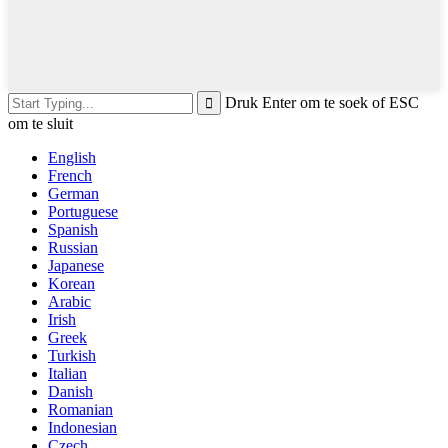
Druk Enter om te soek of ESC
om te sluit
English
French
German
Portuguese
Spanish
Russian
Japanese
Korean
Arabic
Irish
Greek
Turkish
Italian
Danish
Romanian
Indonesian
Czech