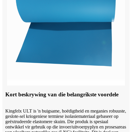
Kort beskrywing van die belangrikste voordele
Kingfelx ULT is 'n buigsame, hoëdigtheid en meganies robuuste,
geslote-sel kriogeniese termiese isolasiemateriaal gebaseer op
geëxtrudeerde elastomere skuim. Die produk is spesiaal
ontwikkel vir gebruik op die invoer/uitvoerpyplyn en prosesareas