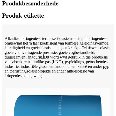
Produkbesonderhede
Produk-etikette
Alkadieen kriogeniese termiese isolasiemateriaal in kriogeniese
omgewing het 'n laer koëffisiënt van termiese geleidingsvermoë,
laer digtheid en goeie elastisiteit.
,
geen kraak, effektiewe isolasie,
goeie vlamvertragende prestasie, goeie vogbestandheid,
duursaam en langdurig.
I
Dit word wyd gebruik in die produksie
van vloeibare natuurlike gas (LNG), pypleidings, petrochemiese
industrie, industriële gasse, en landbouchemikalieë en ander pyp-
en toerustingisolasieprojekte en ander hitte-isolasie van
kriogeniese omgewings.