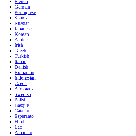
French
German
Portuguese
Spanish
Russian
Japanese
Korean
Arabic
Irish
Greek
Turkish
Italian
Danish
Romanian
Indonesian
Czech
Afrikaans
Swedish
Polish
Basque
Catalan
Esperanto
Hindi
Lao
Albanian