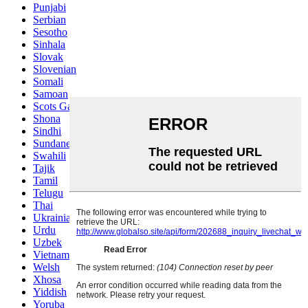
Punjabi
Serbian
Sesotho
Sinhala
Slovak
Slovenian
Somali
Samoan
Scots Gaelic
Shona
Sindhi
Sundanese
Swahili
Tajik
Tamil
Telugu
Thai
Ukrainian
Urdu
Uzbek
Vietnamese
Welsh
Xhosa
Yiddish
Yoruba