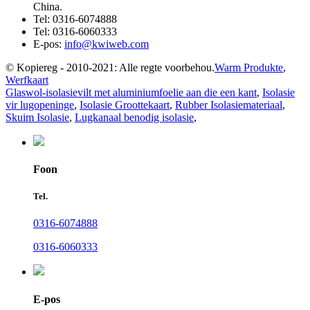
China.
Tel:
0316-6074888
Tel:
0316-6060333
E-pos:
info@kwiweb.com
© Kopiereg - 2010-2021: Alle regte voorbehou.
Warm Produkte
,
Werfkaart
Glaswol-isolasievilt met aluminiumfoelie aan die een kant
,
Isolasie
vir lugopeninge
,
Isolasie Groottekaart
,
Rubber Isolasiemateriaal
,
Skuim Isolasie
,
Lugkanaal benodig isolasie
,
Foon
Tel.
0316-6074888
0316-6060333
E-pos