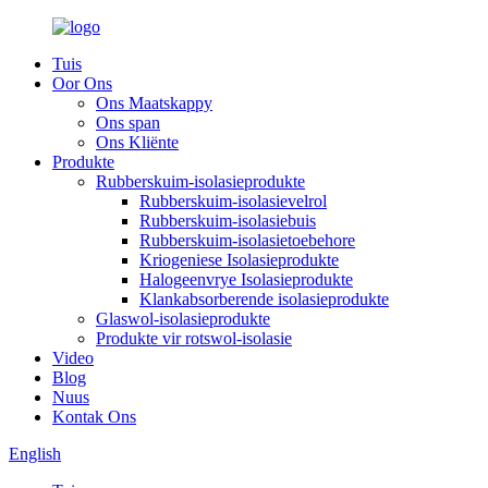
Tuis
Oor Ons
Ons Maatskappy
Ons span
Ons Kliënte
Produkte
Rubberskuim-isolasieprodukte
Rubberskuim-isolasievelrol
Rubberskuim-isolasiebuis
Rubberskuim-isolasietoebehore
Kriogeniese Isolasieprodukte
Halogeenvrye Isolasieprodukte
Klankabsorberende isolasieprodukte
Glaswol-isolasieprodukte
Produkte vir rotswol-isolasie
Video
Blog
Nuus
Kontak Ons
English