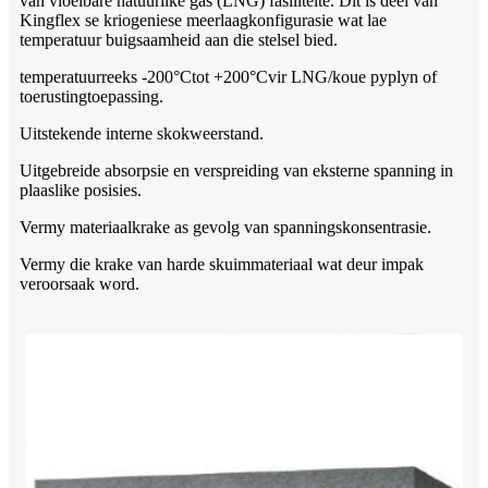
van vloeibare natuurlike gas (LNG) fasiliteite. Dit is deel van
Kingflex se kriogeniese meerlaagkonfigurasie wat lae
temperatuur buigsaamheid aan die stelsel bied.
temperatuurreeks -200°C
tot +200
°C
vir LNG/koue pyplyn of
toerustingtoepassing.
Uitstekende interne skokweerstand.
Uitgebreide absorpsie en verspreiding van eksterne spanning in
plaaslike posisies.
Vermy materiaalkrake as gevolg van spanningskonsentrasie.
Vermy die krake van harde skuimmateriaal wat deur impak
veroorsaak word.