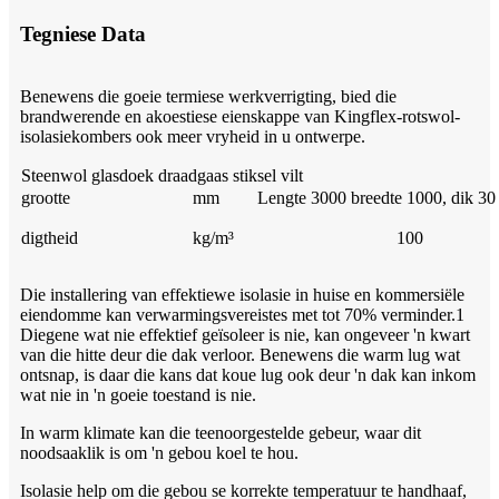
Tegniese Data
Benewens die goeie termiese werkverrigting, bied die
brandwerende en akoestiese eienskappe van Kingflex-rotswol-
isolasiekombers ook meer vryheid in u ontwerpe.
Steenwol glasdoek draadgaas stiksel vilt
grootte
mm
Lengte 3000 breedte 1000, dik 30
digtheid
kg/m³
100
Die installering van effektiewe isolasie in huise en kommersiële
eiendomme kan verwarmingsvereistes met tot 70% verminder.1
Diegene wat nie effektief geïsoleer is nie, kan ongeveer 'n kwart
van die hitte deur die dak verloor. Benewens die warm lug wat
ontsnap, is daar die kans dat koue lug ook deur 'n dak kan inkom
wat nie in 'n goeie toestand is nie.
In warm klimate kan die teenoorgestelde gebeur, waar dit
noodsaaklik is om 'n gebou koel te hou.
Isolasie help om die gebou se korrekte temperatuur te handhaaf,