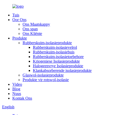
Tuis
Oor Ons
Ons Maatskappy
Ons span
Ons Kliënte
Produkte
Rubberskuim-isolasieprodukte
Rubberskuim-isolasievelrol
Rubberskuim-isolasiebuis
Rubberskuim-isolasietoebehore
Kriogeniese Isolasieprodukte
Halogeenvrye Isolasieprodukte
Klankabsorberende isolasieprodukte
Glaswol-isolasieprodukte
Produkte vir rotswol-isolasie
Video
Blog
Nuus
Kontak Ons
English