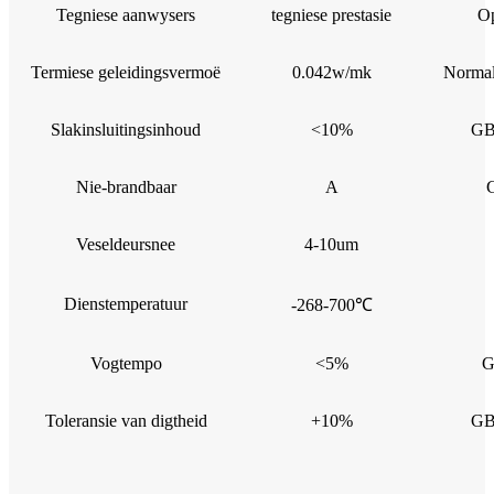
Tegniese aanwysers
tegniese prestasie
O
Termiese geleidingsvermoë
0.042w/mk
Normal
Slakinsluitingsinhoud
<10%
GB
Nie-brandbaar
A
Veseldeursnee
4-10um
Dienstemperatuur
-268-700℃
Vogtempo
<5%
G
Toleransie van digtheid
+10%
GB