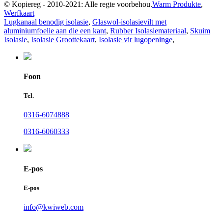
© Kopiereg - 2010-2021: Alle regte voorbehou.
Warm Produkte
,
Werfkaart
Lugkanaal benodig isolasie
,
Glaswol-isolasievilt met
aluminiumfoelie aan die een kant
,
Rubber Isolasiemateriaal
,
Skuim
Isolasie
,
Isolasie Groottekaart
,
Isolasie vir lugopeninge
,
Foon
Tel.
0316-6074888
0316-6060333
E-pos
E-pos
info@kwiweb.com