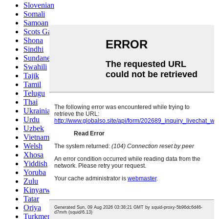
Slovenian
Somali
Samoan
Scots Gaelic
Shona
Sindhi
Sundanese
Swahili
Tajik
Tamil
Telugu
Thai
Ukrainian
Urdu
Uzbek
Vietnamese
Welsh
Xhosa
Yiddish
Yoruba
Zulu
Kinyarwanda
Tatar
Oriya
Turkmen