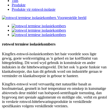
Tuis
Produkte
Produkte vir rotswol-isolasie
rotswol termiese isolasiekombers
Kingflex-rotswol-isolasiekombers het baie voordele soos ligte
gewig, goeie werkverrigting as 'n geheel en lae koëffisiënt van
hittegeleiding. Dit word wyd gebruik in konstruksie en ander
induksies in die hittebewaringsveld. Dit het ook 'n goeie funksie van
klankabsorpsie, dus kan dit gebruik word om industriële geraas te
verminder en klankabsorpsie in geboue te hanteer.
Kingflex-rotswol word vervaardig met natuurlike basalt as
hoofmateriaal, gesmelt in hoë temperatuur en omskep in kunsmatige
abiovesels deur middel van hoëspoed-sentrifugale toerusting, dan
bygevoeg met spesiale agglomerate en stofdigte olie, verhit en gestol
in verskeie rotswol-hittebewaringsprodukte in verskillende
spesifikasies volgens verskillende vereistes.